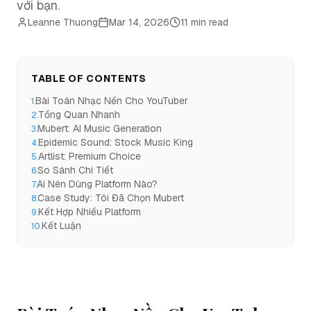
với bạn.
Leanne Thuong
Mar 14, 2026
11 min read
TABLE OF CONTENTS
Bài Toán Nhạc Nền Cho YouTuber
1
.
Tổng Quan Nhanh
2
.
Mubert: AI Music Generation
3
.
Epidemic Sound: Stock Music King
4
.
Artlist: Premium Choice
5
.
So Sánh Chi Tiết
6
.
Ai Nên Dùng Platform Nào?
7
.
Case Study: Tôi Đã Chọn Mubert
8
.
Kết Hợp Nhiều Platform
9
.
Kết Luận
10
.