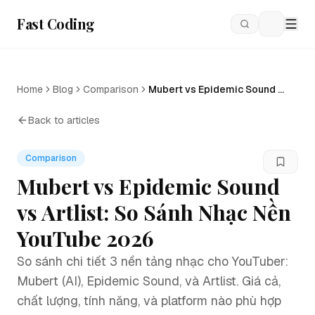
Fast Coding
Loading
Home
Blog
Comparison
Mubert vs Epidemic Sound vs
Artlist: So Sánh Nhạc Nền
YouTube 2026
Back to articles
Comparison
Mubert vs Epidemic Sound
vs Artlist: So Sánh Nhạc Nền
YouTube 2026
So sánh chi tiết 3 nền tảng nhạc cho YouTuber:
Mubert (AI), Epidemic Sound, và Artlist. Giá cả,
chất lượng, tính năng, và platform nào phù hợp